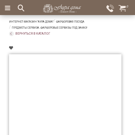
×
0
Вход
Избранное
ИНТЕРНЕТ-МАГАЗИН "АУРА ДОМА"
ФАРФОРОВАЯ ПОСУДА
Салоны
Доставка
Оплата
ПРЕДМЕТЫ СЕРВИЗА. ФАРФОРОВЫЕ СЕРВИЗЫ ПОД ЗАКАЗ!
ВЕРНУТЬСЯ В КАТАЛОГ
Подарки
Ароматы
для
дома
Бар
и
хрусталь
Посуда
Сервировка
Столовые
приборы