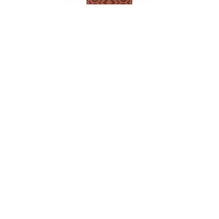
Тарелка десертная, 20 см, фарфор, серия
EUPHORIA
НЕТ В НАЛИЧИИ
149 руб. 90 коп.
ПРЕДЗАКАЗ
AuraDoma.BY — первый интернет-магазин
стильной посуды, стекла, текстиля,
ароматов для дома, столь