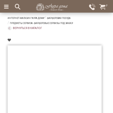
×
0
Вход
Избранное
ИНТЕРНЕТ-МАГАЗИН "АУРА ДОМА"
ФАРФОРОВАЯ ПОСУДА
Салоны
Доставка
Оплата
ПРЕДМЕТЫ СЕРВИЗА. ФАРФОРОВЫЕ СЕРВИЗЫ ПОД ЗАКАЗ!
ВЕРНУТЬСЯ В КАТАЛОГ
Подарки
Ароматы
для
дома
Бар
и
хрусталь
Посуда
Сервировка
Столовые
приборы