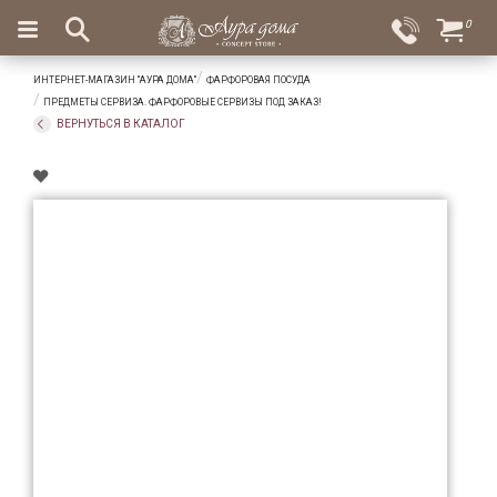
×
0
Вход
Избранное
ИНТЕРНЕТ-МАГАЗИН "АУРА ДОМА"
ФАРФОРОВАЯ ПОСУДА
Салоны
Доставка
Оплата
ПРЕДМЕТЫ СЕРВИЗА. ФАРФОРОВЫЕ СЕРВИЗЫ ПОД ЗАКАЗ!
ВЕРНУТЬСЯ В КАТАЛОГ
Подарки
Ароматы
для
дома
Бар
и
хрусталь
Посуда
Сервировка
Столовые
приборы