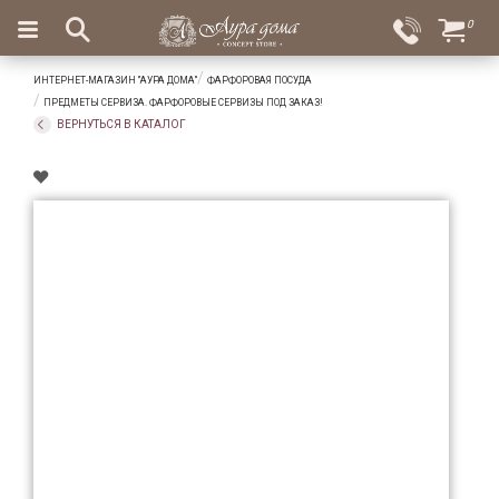
×
0
Вход
Избранное
ИНТЕРНЕТ-МАГАЗИН "АУРА ДОМА"
ФАРФОРОВАЯ ПОСУДА
Салоны
Доставка
Оплата
ПРЕДМЕТЫ СЕРВИЗА. ФАРФОРОВЫЕ СЕРВИЗЫ ПОД ЗАКАЗ!
ВЕРНУТЬСЯ В КАТАЛОГ
Подарки
Ароматы
для
дома
Бар
и
хрусталь
Посуда
Сервировка
Столовые
приборы