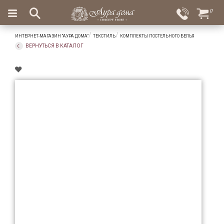
×
0
Вход
Избранное
ИНТЕРНЕТ-МАГАЗИН "АУРА ДОМА"
ТЕКСТИЛЬ
КОМПЛЕКТЫ ПОСТЕЛЬНОГО БЕЛЬЯ
Салоны
Доставка
Оплата
ВЕРНУТЬСЯ В КАТАЛОГ
Подарки
Ароматы
для
дома
Бар
и
хрусталь
Посуда
Сервировка
Столовые
приборы