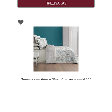
ПРЕДЗАКАЗ
Постельное белье "Sarev"сатин евро N 200
NIAVARAN v1
НЕТ В НАЛИЧИИ
561 руб. 90 коп.
ПРЕДЗАКАЗ