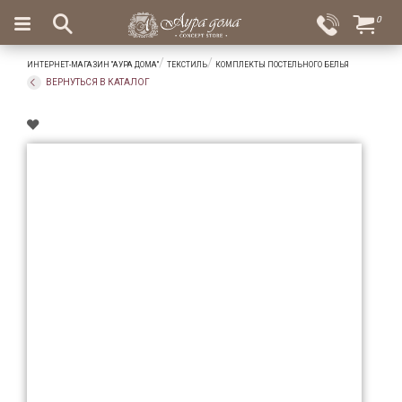
×
0
Вход
Избранное
ИНТЕРНЕТ-МАГАЗИН "АУРА ДОМА"
ТЕКСТИЛЬ
КОМПЛЕКТЫ ПОСТЕЛЬНОГО БЕЛЬЯ
Салоны
Доставка
Оплата
ВЕРНУТЬСЯ В КАТАЛОГ
Подарки
Ароматы
для
дома
Бар
и
хрусталь
Посуда
Сервировка
Столовые
приборы