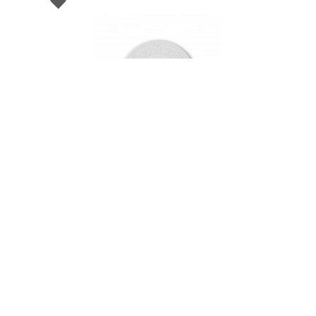
002245
Тарелка десертная фарфоровая, д. 23 см,
PETALA SIMPLES ATLAS
НЕТ В НАЛИЧИИ
44 руб. 73 коп.
-30% SALE
63.9
ПРЕДЗАКАЗ