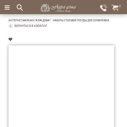
×
0
Вход
Избранное
ИНТЕРНЕТ-МАГАЗИН "АУРА ДОМА"
НАБОРЫ СТОЛОВОЙ ПОСУДЫ ДЛЯ СЕРВИРОВКИ
Салоны
Доставка
Оплата
ВЕРНУТЬСЯ В КАТАЛОГ
Подарки
Ароматы
для
дома
Бар
и
хрусталь
Посуда
Сервировка
Столовые
приборы