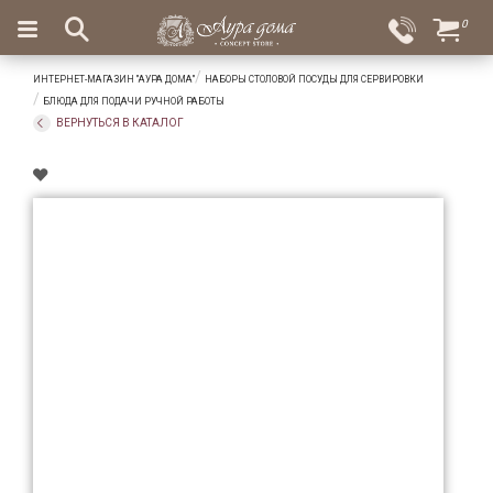
×
0
Вход
Избранное
ИНТЕРНЕТ-МАГАЗИН "АУРА ДОМА"
НАБОРЫ СТОЛОВОЙ ПОСУДЫ ДЛЯ СЕРВИРОВКИ
Салоны
Доставка
Оплата
БЛЮДА ДЛЯ ПОДАЧИ РУЧНОЙ РАБОТЫ
ВЕРНУТЬСЯ В КАТАЛОГ
Подарки
Ароматы
для
дома
Бар
и
хрусталь
Посуда
Сервировка
Столовые
приборы