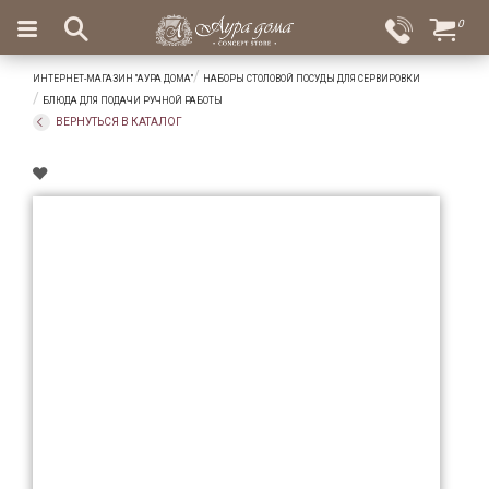
×
0
Вход
Избранное
ИНТЕРНЕТ-МАГАЗИН "АУРА ДОМА"
НАБОРЫ СТОЛОВОЙ ПОСУДЫ ДЛЯ СЕРВИРОВКИ
Салоны
Доставка
Оплата
БЛЮДА ДЛЯ ПОДАЧИ РУЧНОЙ РАБОТЫ
ВЕРНУТЬСЯ В КАТАЛОГ
Подарки
Ароматы
для
дома
Бар
и
хрусталь
Посуда
Сервировка
Столовые
приборы