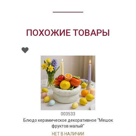
ПОХОЖИЕ ТОВАРЫ
03533
0015
е декоративное "Мешок
Блюдо глубокое квадратн
ов малый"
см, серия 
В НАЛИЧИИ
НЕТ В НА