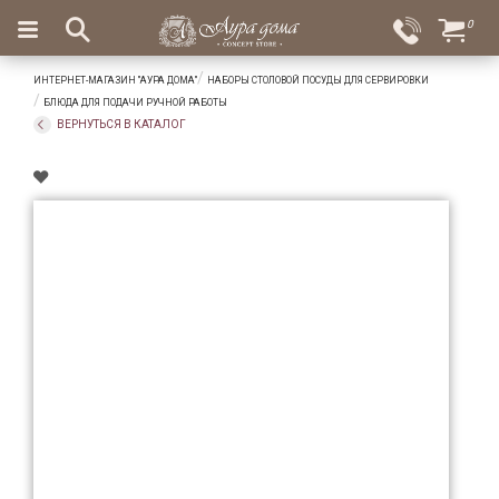
×
0
Вход
Избранное
ИНТЕРНЕТ-МАГАЗИН "АУРА ДОМА"
НАБОРЫ СТОЛОВОЙ ПОСУДЫ ДЛЯ СЕРВИРОВКИ
Салоны
Доставка
Оплата
БЛЮДА ДЛЯ ПОДАЧИ РУЧНОЙ РАБОТЫ
ВЕРНУТЬСЯ В КАТАЛОГ
Подарки
Ароматы
для
дома
Бар
и
хрусталь
Посуда
Сервировка
Столовые
приборы