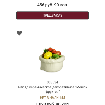
б. 90 коп.
219 руб. 
ЕДЗАКАЗ
ПРЕДЗА
03534
е декоративное "Мешок
уктов"
В НАЛИЧИИ
уб. 90 коп.