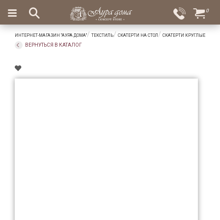
×
0
Вход
Избранное
ИНТЕРНЕТ-МАГАЗИН "АУРА ДОМА"
ТЕКСТИЛЬ
СКАТЕРТИ НА СТОЛ
СКАТЕРТИ КРУГЛЫЕ
Салоны
Доставка
Оплата
ВЕРНУТЬСЯ В КАТАЛОГ
Подарки
Ароматы
для
дома
Бар
и
хрусталь
Посуда
Сервировка
Столовые
приборы