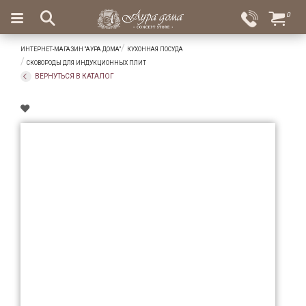
×
0
Вход
Избранное
ИНТЕРНЕТ-МАГАЗИН "АУРА ДОМА"
КУХОННАЯ ПОСУДА
Салоны
Доставка
Оплата
СКОВОРОДЫ ДЛЯ ИНДУКЦИОННЫХ ПЛИТ
ВЕРНУТЬСЯ В КАТАЛОГ
Подарки
Ароматы
для
дома
Бар
и
хрусталь
Посуда
Сервировка
Столовые
приборы