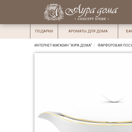
×
Вход
Избранное
Салоны
Доставка
Оплата
ПОДАРКИ
АРОМАТЫ ДЛЯ ДОМА
БА
Подарки
ИНТЕРНЕТ-МАГАЗИН "АУРА ДОМА"
ФАРФОРОВАЯ ПОС
Ароматы
для дома
Бар и
хрусталь
Посуда
Сервировка
Столовые
приборы
Текстиль