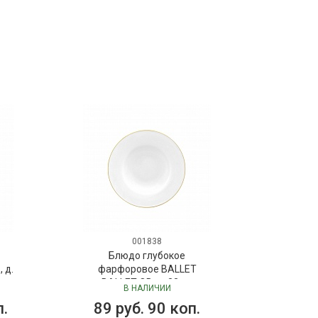
001838
Блюдо глубокое
 д.
фарфоровое BALLET
BALLET OB, д. 23 см
В НАЛИЧИИ
п.
89 руб. 90 коп.