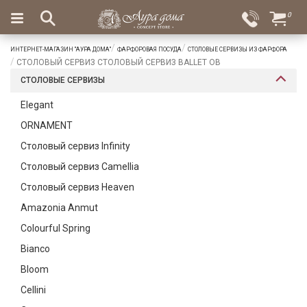
×
0
Вход
Избранное
ИНТЕРНЕТ-МАГАЗИН "АУРА ДОМА"
ФАРФОРОВАЯ ПОСУДА
СТОЛОВЫЕ СЕРВИЗЫ ИЗ ФАРФОРА
Салоны
Доставка
Оплата
СТОЛОВЫЙ СЕРВИЗ СТОЛОВЫЙ СЕРВИЗ BALLET OB
СТОЛОВЫЕ СЕРВИЗЫ
Подарки
Elegant
Ароматы
ORNAMENT
для
дома
Столовый сервиз Infinity
Столовый сервиз Camellia
Бар
и
Столовый сервиз Heaven
хрусталь
Amazonia Anmut
Посуда
Colourful Spring
Bianco
Сервировка
Bloom
Столовые
Cellini
приборы