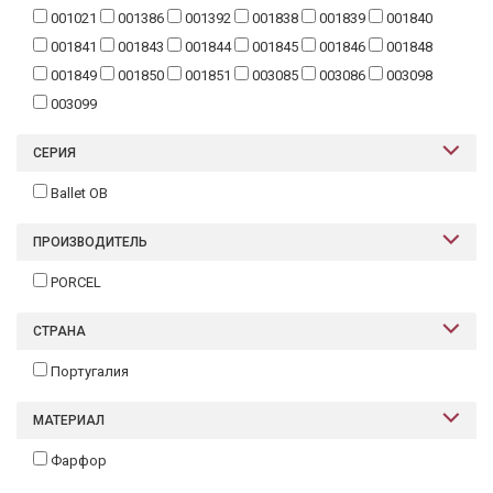
001021
001386
001392
001838
001839
001840
001841
001843
001844
001845
001846
001848
001849
001850
001851
003085
003086
003098
003099
СЕРИЯ
Ballet OB
ПРОИЗВОДИТЕЛЬ
PORCEL
СТРАНА
Португалия
МАТЕРИАЛ
Фарфор