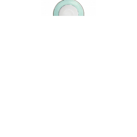
001076
Тарелка суповая фарфоровая PETALA
SIMPLES ETHEREAL BLUE, д. 22 см
В НАЛИЧИИ
106 руб. 90 коп.
В КОРЗИНУ
AuraDoma.BY — первый интернет-магазин