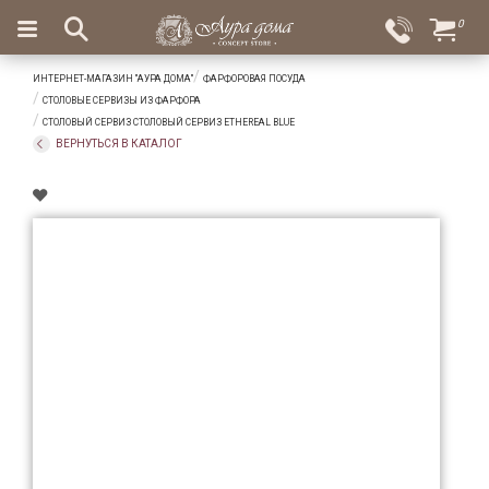
×
0
Вход
Избранное
ИНТЕРНЕТ-МАГАЗИН "АУРА ДОМА"
ФАРФОРОВАЯ ПОСУДА
Салоны
Доставка
Оплата
СТОЛОВЫЕ СЕРВИЗЫ ИЗ ФАРФОРА
СТОЛОВЫЙ СЕРВИЗ СТОЛОВЫЙ СЕРВИЗ ETHEREAL BLUE
Подарки
ВЕРНУТЬСЯ В КАТАЛОГ
Ароматы
для
дома
Бар
и
хрусталь
Посуда
Сервировка
Столовые
приборы