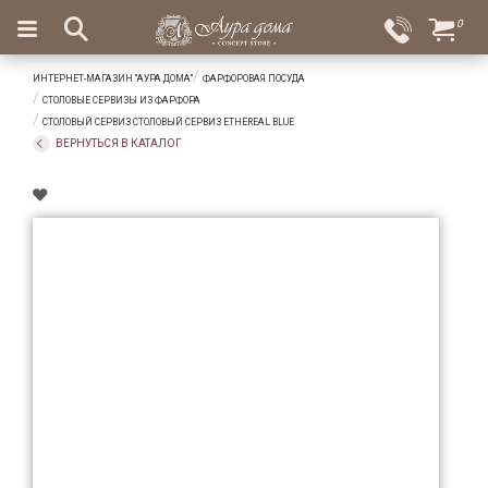
×
0
Вход
Избранное
ИНТЕРНЕТ-МАГАЗИН "АУРА ДОМА"
ФАРФОРОВАЯ ПОСУДА
Салоны
Доставка
Оплата
СТОЛОВЫЕ СЕРВИЗЫ ИЗ ФАРФОРА
СТОЛОВЫЙ СЕРВИЗ СТОЛОВЫЙ СЕРВИЗ ETHEREAL BLUE
Подарки
ВЕРНУТЬСЯ В КАТАЛОГ
Ароматы
для
дома
Бар
и
хрусталь
Посуда
Сервировка
Столовые
приборы