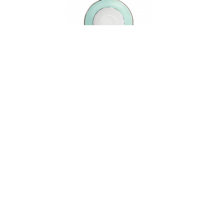
001076
Тарелка суповая фарфоровая PETALA
SIMPLES ETHEREAL BLUE, д. 22 см
В НАЛИЧИИ
106 руб. 90 коп.
В КОРЗИНУ
AuraDoma.BY — первый интернет-магазин