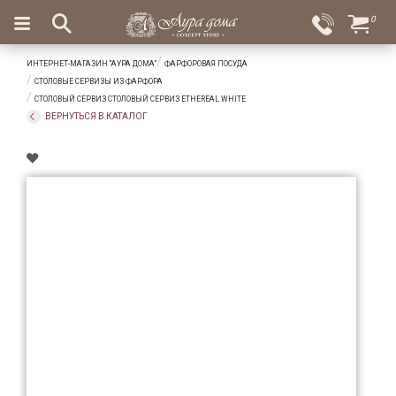
×
0
Вход
Избранное
ИНТЕРНЕТ-МАГАЗИН "АУРА ДОМА"
ФАРФОРОВАЯ ПОСУДА
Салоны
Доставка
Оплата
СТОЛОВЫЕ СЕРВИЗЫ ИЗ ФАРФОРА
СТОЛОВЫЙ СЕРВИЗ СТОЛОВЫЙ СЕРВИЗ ETHEREAL WHITE
Подарки
ВЕРНУТЬСЯ В КАТАЛОГ
Ароматы
для
дома
Бар
и
хрусталь
Посуда
Сервировка
Столовые
приборы