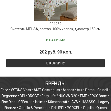
004252
Скатерть MELISA, состав: 100% хлопок, диаметр 150 см
В НАЛИЧИИ
202 руб. 90 коп.
В КОРЗИНУ
БРЕНДЫ
Face
•
WERNS Voss
•
AMT Gastroguss
•
Atenas
•
Aura Doma
•
Chinelli
•
Degrenne
•
DPI
•
DROBE
•
Easy Life / NUOVA R2S
•
EME
•
ERGOfoam
•
Fine Dine
•
GFFerrari
•
Issimo
•
Küchenprofi
•
LAVA
•
LIMASSO
•
Logevy
Firenze
•
Othello & Penelope
•
PHILIPPI
•
PORCEL
•
Pupilla
•
Queen