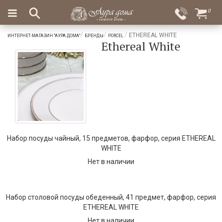
×
0
Вход
Избранное
ETHEREAL WHITE
ИНТЕРНЕТ-МАГАЗИН "АУРА ДОМА"
БРЕНДЫ
PORCEL
Ethereal White
Салоны
Доставка
Оплата
Подарки
Ароматы
для
дома
Бар
и
Набор посуды чайный, 15 предметов, фарфор, серия ETHEREAL
хрусталь
WHITE
Посуда
Нет в наличии
Сервировка
Набор столовой посуды обеденный, 41 предмет, фарфор, серия
Столовые
ETHEREAL WHITE
приборы
Нет в наличии