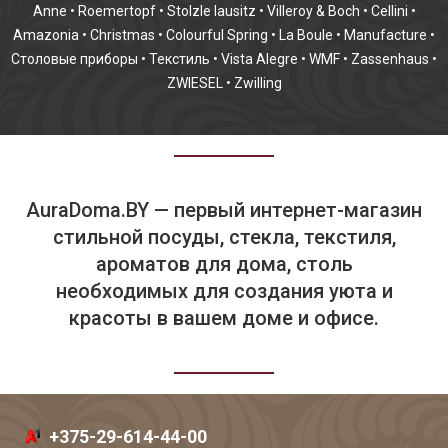
Anne
•
Roemertopf
•
Stolzle lausitz
•
Villeroy & Boch
•
Cellini
•
Amazonia
•
Christmas
•
Colourful Spring
•
La Boule
•
Manufacture
•
Столовые приборы
•
Текстиль
•
Vista Alegre
•
WMF
•
Zassenhaus
•
ZWIESEL
•
Zwilling
AuraDoma.BY — первый интернет-магазин
стильной посуды, стекла, текстиля,
ароматов для дома, столь
необходимых для создания уюта и
красоты в вашем доме и офисе.
+375-29-614-44-00