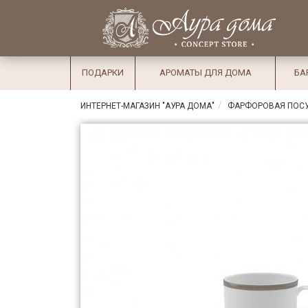
×
Вход
Избранное
Салоны
Доставка
Оплата
ПОДАРКИ
АРОМАТЫ ДЛЯ ДОМА
БА
Подарки
ИНТЕРНЕТ-МАГАЗИН "АУРА ДОМА"
ФАРФОРОВАЯ ПОС
Ароматы
для дома
Бар и
хрусталь
Посуда
Сервировка
Столовые
приборы
Текстиль