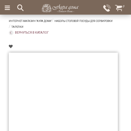
×
0
Вход
Избранное
ИНТЕРНЕТ-МАГАЗИН "АУРА ДОМА"
НАБОРЫ СТОЛОВОЙ ПОСУДЫ ДЛЯ СЕРВИРОВКИ
Салоны
Доставка
Оплата
ТАРЕЛКИ
ВЕРНУТЬСЯ В КАТАЛОГ
Подарки
Ароматы
для
дома
Бар
и
хрусталь
Посуда
Сервировка
Столовые
приборы