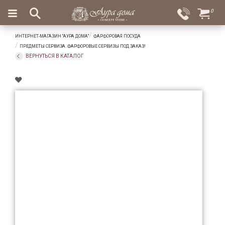
×
0
Вход
Избранное
ИНТЕРНЕТ-МАГАЗИН "АУРА ДОМА"
ФАРФОРОВАЯ ПОСУДА
Салоны
Доставка
Оплата
ПРЕДМЕТЫ СЕРВИЗА. ФАРФОРОВЫЕ СЕРВИЗЫ ПОД ЗАКАЗ!
ВЕРНУТЬСЯ В КАТАЛОГ
Подарки
Ароматы
для
дома
Бар
и
хрусталь
Посуда
Сервировка
Столовые
приборы