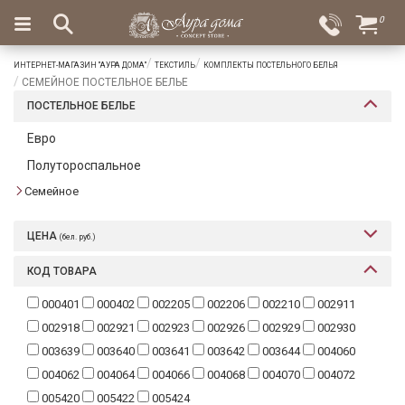
×
0
Вход
Избранное
ИНТЕРНЕТ-МАГАЗИН "АУРА ДОМА"
ТЕКСТИЛЬ
КОМПЛЕКТЫ ПОСТЕЛЬНОГО БЕЛЬЯ
Салоны
Доставка
Оплата
СЕМЕЙНОЕ ПОСТЕЛЬНОЕ БЕЛЬЕ
ПОСТЕЛЬНОЕ БЕЛЬЕ
Подарки
Евро
Ароматы
Полутороспальное
для
дома
Семейное
Бар
ЦЕНА
(бел. руб.)
и
хрусталь
КОД ТОВАРА
Посуда
000401
000402
002205
002206
002210
002911
002918
002921
002923
002926
002929
002930
Сервировка
003639
003640
003641
003642
003644
004060
Столовые
004062
004064
004066
004068
004070
004072
приборы
005420
005422
005424