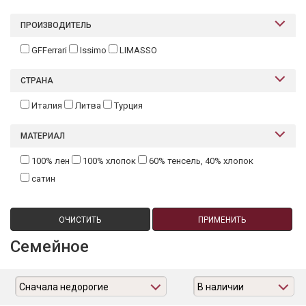
Текстиль
ПРОИЗВОДИТЕЛЬ
Фарфор
GFFerrari
Issimo
LIMASSO
Декор
СТРАНА
Бренды
Италия
Литва
Турция
МАТЕРИАЛ
100% лен
100% хлопок
60% тенсель, 40% хлопок
сатин
ОЧИСТИТЬ
ПРИМЕНИТЬ
Семейное
Сначала недорогие
В наличии