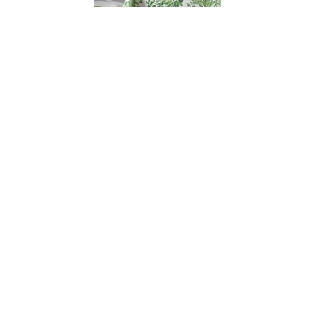
001460
Скатерть ENELDO, состав: 100% хлопок,
диаметр 150 см,Atenas
НЕТ В НАЛИЧИИ
164 руб. 90 коп.
ПРЕДЗАКАЗ
AuraDoma.BY — первый интернет-магазин
стильной посуды, стекла, текстиля,
ароматов для дома, столь