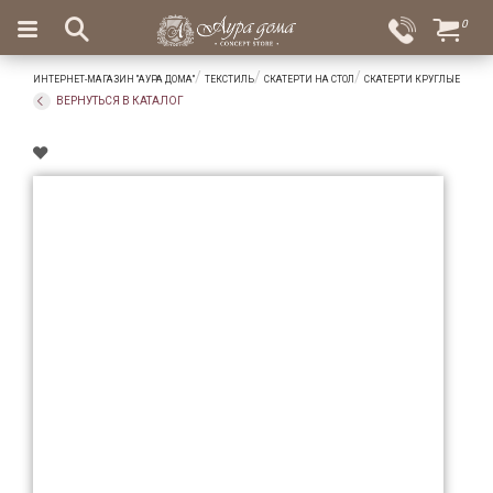
×
0
Вход
Избранное
ИНТЕРНЕТ-МАГАЗИН "АУРА ДОМА"
ТЕКСТИЛЬ
СКАТЕРТИ НА СТОЛ
СКАТЕРТИ КРУГЛЫЕ
Салоны
Доставка
Оплата
ВЕРНУТЬСЯ В КАТАЛОГ
Подарки
Ароматы
для
дома
Бар
и
хрусталь
Посуда
Сервировка
Столовые
приборы