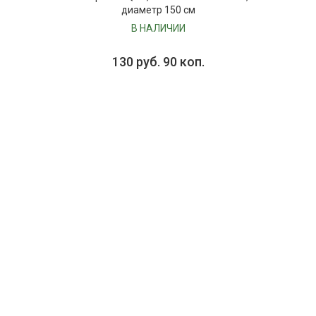
диаметр 150 см
В НАЛИЧИИ
130 руб. 90 коп.
В КОРЗИНУ
001460
Скатерть ENELDO, состав: 100% хлопок,