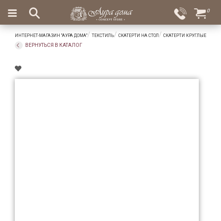
×
0
Вход
Избранное
ИНТЕРНЕТ-МАГАЗИН "АУРА ДОМА"
ТЕКСТИЛЬ
СКАТЕРТИ НА СТОЛ
СКАТЕРТИ КРУГЛЫЕ
Салоны
Доставка
Оплата
ВЕРНУТЬСЯ В КАТАЛОГ
Подарки
Ароматы
для
дома
Бар
и
хрусталь
Посуда
Сервировка
Столовые
приборы