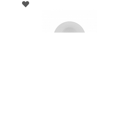
002935
Тарелка суповая фарфоровая BALLET WHITE,
д. 23 см
В НАЛИЧИИ
82 руб. 90 коп.
В КОРЗИНУ