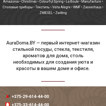
Amazonia
•
Christmas
•
Colourful Spring
•
La Boule
•
Manufacture
•
Столовые приборы
•
Текстиль
•
Vista Alegre
•
WMF
•
Zassenhaus
•
ZWIESEL
•
Zwilling
AuraDoma.BY — первый интернет-магазин
стильной посуды, стекла, текстиля,
ароматов для дома, столь
необходимых для создания уюта и
красоты в вашем доме и офисе.
+375-29-614-44-00
+375-33-614-44-00