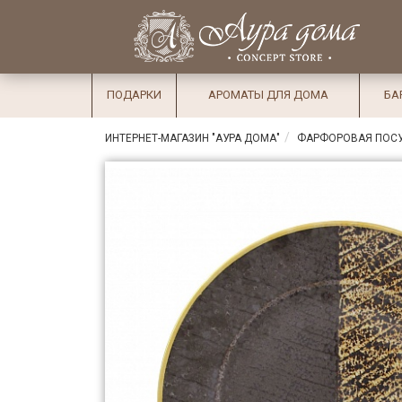
×
Вход
Избранное
Салоны
Доставка
Оплата
ПОДАРКИ
АРОМАТЫ ДЛЯ ДОМА
БА
Подарки
ИНТЕРНЕТ-МАГАЗИН "АУРА ДОМА"
ФАРФОРОВАЯ ПОС
Ароматы
для дома
Бар и
хрусталь
Посуда
Сервировка
Столовые
приборы
Текстиль