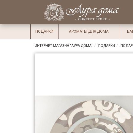
×
Вход
Избранное
Салоны
Доставка
Оплата
ПОДАРКИ
АРОМАТЫ ДЛЯ ДОМА
БА
Подарки
ИНТЕРНЕТ-МАГАЗИН "АУРА ДОМА"
ПОДАРКИ
ПОДАР
Ароматы
для дома
Бар и
хрусталь
Посуда
Сервировка
Столовые
приборы
Текстиль