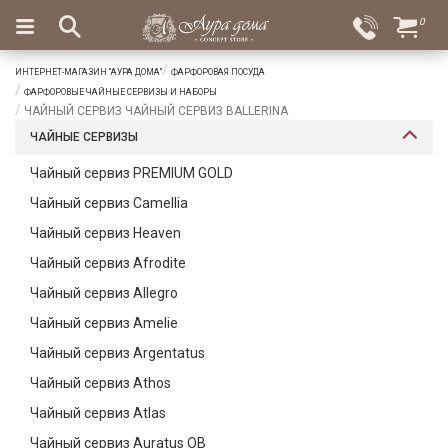
×
0
Вход
Избранное
ИНТЕРНЕТ-МАГАЗИН "АУРА ДОМА"
ФАРФОРОВАЯ ПОСУДА
Салоны
Доставка
Оплата
ФАРФОРОВЫЕ ЧАЙНЫЕ СЕРВИЗЫ И НАБОРЫ
ЧАЙНЫЙ СЕРВИЗ ЧАЙНЫЙ СЕРВИЗ BALLERINA
Подарки
ЧАЙНЫЕ СЕРВИЗЫ
Ароматы
Чайный сервиз PREMIUM GOLD
для
Чайный сервиз Camellia
дома
Чайный сервиз Heaven
Бар
Чайный сервиз Afrodite
и
хрусталь
Чайный сервиз Allegro
Чайный сервиз Amelie
Посуда
Чайный сервиз Argentatus
Сервировка
Чайный сервиз Athos
Столовые
Чайный сервиз Atlas
приборы
Чайный сервиз Auratus OB