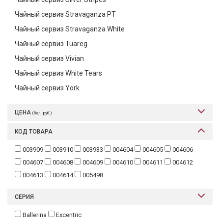
Чайный сервиз Stravaganza PT
Чайный сервиз Stravaganza White
Чайный сервиз Tuareg
Чайный сервиз Vivian
Чайный сервиз White Tears
Чайный сервиз York
ЦЕНА
(бел. руб.)
КОД ТОВАРА
003909
003910
003933
004604
004605
004606
004607
004608
004609
004610
004611
004612
004613
004614
005498
СЕРИЯ
Ballerina
Excentric