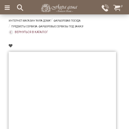
×
0
Вход
Избранное
ИНТЕРНЕТ-МАГАЗИН "АУРА ДОМА"
ФАРФОРОВАЯ ПОСУДА
Салоны
Доставка
Оплата
ПРЕДМЕТЫ СЕРВИЗА. ФАРФОРОВЫЕ СЕРВИЗЫ ПОД ЗАКАЗ!
ВЕРНУТЬСЯ В КАТАЛОГ
Подарки
Ароматы
для
дома
Бар
и
хрусталь
Посуда
Сервировка
Столовые
приборы