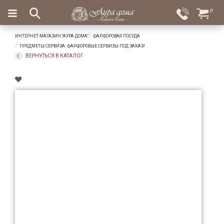
×
0
Вход
Избранное
ИНТЕРНЕТ-МАГАЗИН "АУРА ДОМА"
ФАРФОРОВАЯ ПОСУДА
Салоны
Доставка
Оплата
ПРЕДМЕТЫ СЕРВИЗА. ФАРФОРОВЫЕ СЕРВИЗЫ ПОД ЗАКАЗ!
ВЕРНУТЬСЯ В КАТАЛОГ
Подарки
Ароматы
для
дома
Бар
и
хрусталь
Посуда
Сервировка
Столовые
приборы