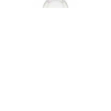
000162
Тарелка суповая, 23 см, фарфор, серия
EXCENTRIC
НЕТ В НАЛИЧИИ
55 руб. 90 коп.
ПРЕДЗАКАЗ
AuraDoma.BY — первый интернет-магазин
стильной посуды, стекла, текстиля,