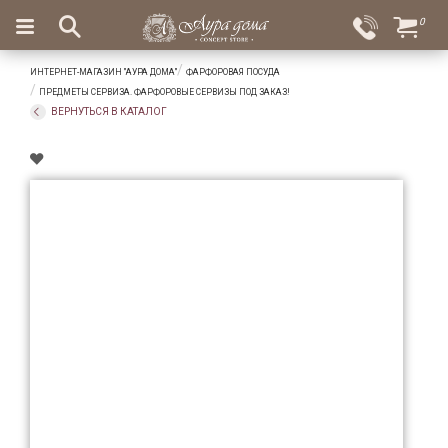
×
0
Вход
Избранное
ИНТЕРНЕТ-МАГАЗИН "АУРА ДОМА"
ФАРФОРОВАЯ ПОСУДА
Салоны
Доставка
Оплата
ПРЕДМЕТЫ СЕРВИЗА. ФАРФОРОВЫЕ СЕРВИЗЫ ПОД ЗАКАЗ!
ВЕРНУТЬСЯ В КАТАЛОГ
Подарки
Ароматы
для
дома
Бар
и
хрусталь
Посуда
Сервировка
Столовые
приборы