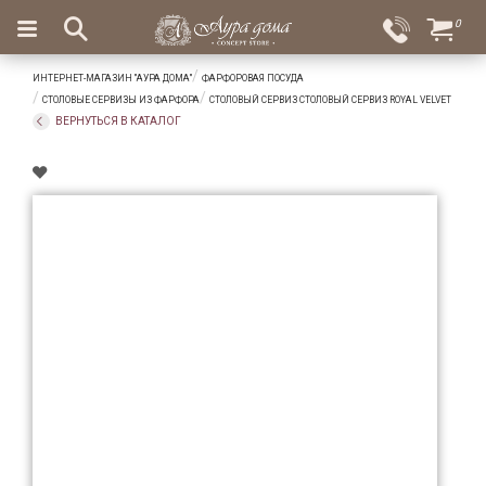
×
0
Вход
Избранное
ИНТЕРНЕТ-МАГАЗИН "АУРА ДОМА"
ФАРФОРОВАЯ ПОСУДА
Салоны
Доставка
Оплата
СТОЛОВЫЕ СЕРВИЗЫ ИЗ ФАРФОРА
СТОЛОВЫЙ СЕРВИЗ СТОЛОВЫЙ СЕРВИЗ ROYAL VELVET
ВЕРНУТЬСЯ В КАТАЛОГ
Подарки
Ароматы
для
дома
Бар
и
хрусталь
Посуда
Сервировка
Столовые
приборы