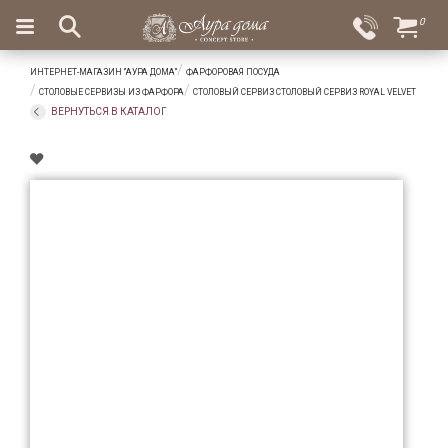
×
0
Вход
Избранное
ИНТЕРНЕТ-МАГАЗИН "АУРА ДОМА"
ФАРФОРОВАЯ ПОСУДА
Салоны
Доставка
Оплата
СТОЛОВЫЕ СЕРВИЗЫ ИЗ ФАРФОРА
СТОЛОВЫЙ СЕРВИЗ СТОЛОВЫЙ СЕРВИЗ ROYAL VELVET
ВЕРНУТЬСЯ В КАТАЛОГ
Подарки
Ароматы
для
дома
Бар
и
хрусталь
Посуда
Сервировка
Столовые
приборы