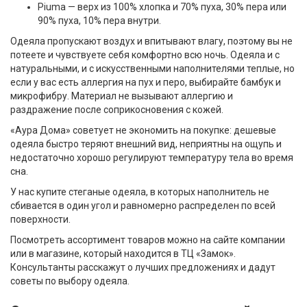
Piuma — верх из 100% хлопка и 70% пуха, 30% пера или
90% пуха, 10% пера внутри.
Одеяла пропускают воздух и впитывают влагу, поэтому вы не
потеете и чувствуете себя комфортно всю ночь. Одеяла и с
натуральными, и с искусственными наполнителями теплые, но
если у вас есть аллергия на пух и перо, выбирайте бамбук и
микрофибру. Материал не вызывают аллергию и
раздражение после соприкосновения с кожей.
«Аура Дома» советует не экономить на покупке: дешевые
одеяла быстро теряют внешний вид, неприятны на ощупь и
недостаточно хорошо регулируют температуру тела во время
сна.
У нас купите стеганые одеяла, в которых наполнитель не
сбивается в один угол и равномерно распределен по всей
поверхности.
Посмотреть ассортимент товаров можно на сайте компании
или в магазине, который находится в ТЦ «Замок».
Консультанты расскажут о лучших предложениях и дадут
советы по выбору одеяла.