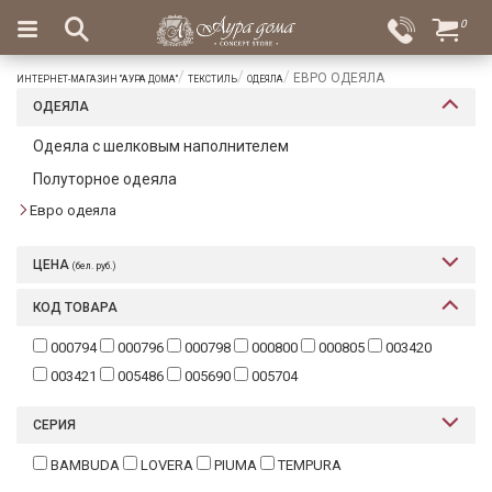
×
0
Вход
Избранное
ЕВРО ОДЕЯЛА
ИНТЕРНЕТ-МАГАЗИН "АУРА ДОМА"
ТЕКСТИЛЬ
ОДЕЯЛА
Салоны
Доставка
Оплата
ОДЕЯЛА
Подарки
Одеяла с шелковым наполнителем
Полуторное одеяла
Ароматы
для
Евро одеяла
дома
ЦЕНА
(бел. руб.)
Бар
и
КОД ТОВАРА
хрусталь
000794
000796
000798
000800
000805
003420
Посуда
003421
005486
005690
005704
Сервировка
СЕРИЯ
Столовые
BAMBUDA
LOVERA
PIUMA
TEMPURA
приборы