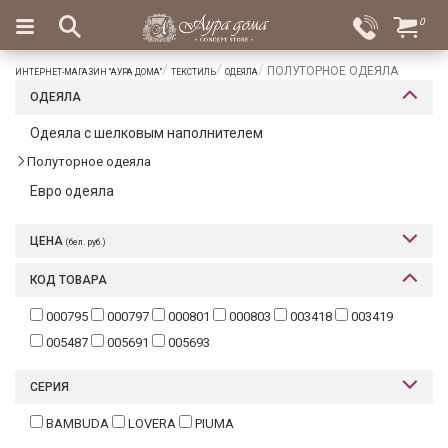
×
0
Вход
Избранное
ПОЛУТОРНОЕ ОДЕЯЛА
ИНТЕРНЕТ-МАГАЗИН "АУРА ДОМА"
ТЕКСТИЛЬ
ОДЕЯЛА
Салоны
Доставка
Оплата
ОДЕЯЛА
Подарки
Одеяла с шелковым наполнителем
Полуторное одеяла
Ароматы
для
Евро одеяла
дома
ЦЕНА
(бел. руб.)
Бар
и
КОД ТОВАРА
хрусталь
000795
000797
000801
000803
003418
003419
Посуда
005487
005691
005693
Сервировка
СЕРИЯ
Столовые
BAMBUDA
LOVERA
PIUMA
приборы