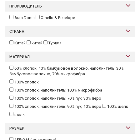
Текстиль
ПРОИЗВОДИТЕЛЬ
Aura Doma
Othello & Penelope
Фарфор
Декор
СТРАНА
Бренды
Китай
китай
Турция
МАТЕРИАЛ
60% хлопок, 40% бамбуковое волокно, наполнитель: 30%
бамбуковое волокно, 70% микрофибра
100% хлопок
100% хлопок, наполнитель: 100% микрофибра
100% хлопок, наполнитель: 70% пух, 30% перо
100% хлопок, наполнитель: 90% пух, 10% перо
100% шелк
шелк
РАЗМЕР
155*215 (полуторное)