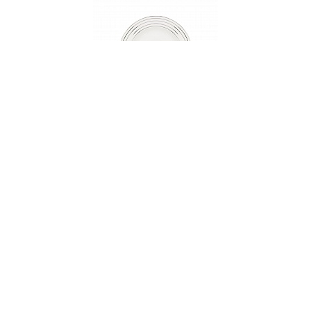
000162
Тарелка суповая, 23 см, фарфор, серия
EXCENTRIC
НЕТ В НАЛИЧИИ
55 руб. 90 коп.
ПРЕДЗАКАЗ
AuraDoma.BY — первый интернет-магазин