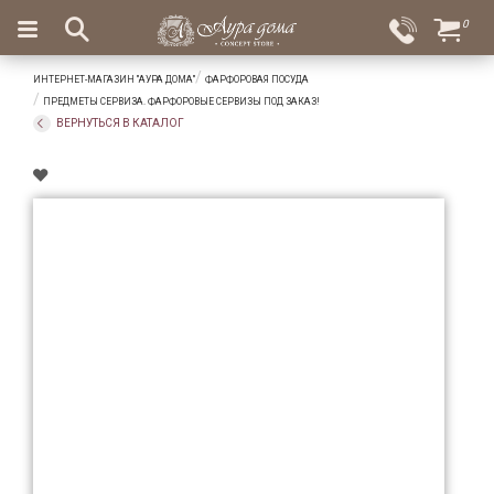
×
0
Вход
Избранное
ИНТЕРНЕТ-МАГАЗИН "АУРА ДОМА"
ФАРФОРОВАЯ ПОСУДА
Салоны
Доставка
Оплата
ПРЕДМЕТЫ СЕРВИЗА. ФАРФОРОВЫЕ СЕРВИЗЫ ПОД ЗАКАЗ!
ВЕРНУТЬСЯ В КАТАЛОГ
Подарки
Ароматы
для
дома
Бар
и
хрусталь
Посуда
Сервировка
Столовые
приборы