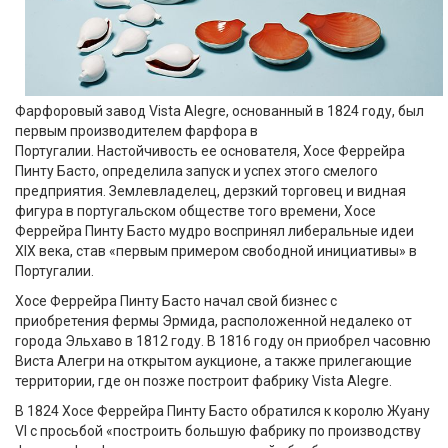
Текстиль
Фарфор
Декор
Фарфоровый завод Vista Alegre, основанный в 1824 году, был
первым производителем фарфора в
Бренды
Португалии. Настойчивость ее основателя, Хосе Феррейра
Пинту Басто, определила запуск и успех этого смелого
предприятия. Землевладелец, дерзкий торговец и видная
фигура в португальском обществе того времени, Хосе
Феррейра Пинту Басто мудро воспринял либеральные идеи
XIX века, став «первым примером свободной инициативы» в
Португалии.
Хосе Феррейра Пинту Басто начал свой бизнес с
приобретения фермы Эрмида, расположенной недалеко от
города Эльхаво в 1812 году. В 1816 году он приобрел часовню
Виста Алегри на открытом аукционе, а также прилегающие
территории, где он позже построит фабрику Vista Alegre.
В 1824 Хосе Феррейра Пинту Басто обратился к королю Жуану
VI с просьбой «построить большую фабрику по производству