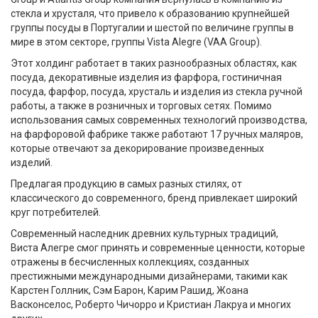
стекла и хрусталя, что привело к образованию крупнейшей
группы посуды в Португалии и шестой по величине группы в
мире в этом секторе, группы Vista Alegre (VAA Group).
Этот холдинг работает в таких разнообразных областях, как
посуда, декоративные изделия из фарфора, гостиничная
посуда, фарфор, посуда, хрусталь и изделия из стекла ручной
работы, а также в розничных и торговых сетях. Помимо
использования самых современных технологий производства,
на фарфоровой фабрике также работают 17 ручных маляров,
которые отвечают за декорирование произведенных
изделий.
Предлагая продукцию в самых разных стилях, от
классического до современного, бренд привлекает широкий
круг потребителей.
Современный наследник древних культурных традиций,
Виста Алегре смог принять и современные ценности, которые
отражены в бесчисленных коллекциях, созданных
престижными международными дизайнерами, такими как
Карстен Голлник, Сэм Барон, Карим Рашид, Жоана
Васконселос, Роберто Чичорро и Кристиан Лакруа и многих