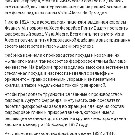
фаянса, фарфора, стекла и химической обработки для всех
его сыновей, как заинтересованных лиц на равной основе, на
его ферме под названием Vista-Alegre da Эрмида ».
1 июля 1824 года королевская лицензия, выданная королем
Жуаном VI, позволила Хосе Феррейре Пинту Башту построить
фарфоровый завод Vista Alegre. Всего пять лет спустя Vista
Alegre получила титул Королевской фабрики в знак признания
своего мастерства и промышленного успеха.
Фабрика начинала с производства посуды и керамики из
мыльного камня, так как состав фарфоровой глины был еще
неизвестен. На фабрике производилась высококачественная
стеклянная посуда, в частности изделия с рельефным
орнаментом, гравированными узорами и витиеватыми
краями, а также медальоны с тонкой гравировкой.
Чтобы преодолеть трудности, связанные с производством
фарфора, Аугусто Феррейра Пинту Басто, сын основателя,
посетил фарфоровый завод во Франции, где изучил состав
фарфоровой глины и приобрел знания, которые имели
решающее значение для открытия крупных месторождений
каолина. к северу от Эльхаво, в 1832 году.
Регулярное производство фарфора между 1832 и 1840