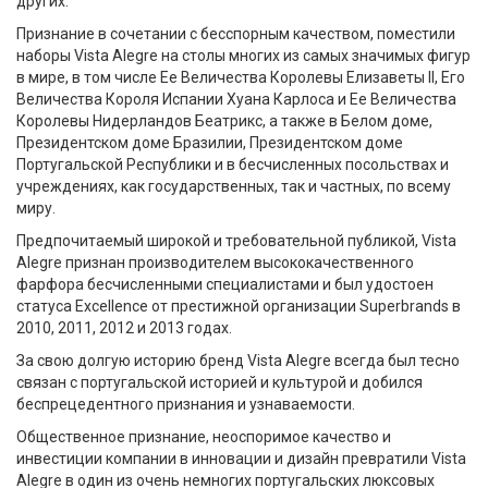
других.
Признание в сочетании с бесспорным качеством, поместили
наборы Vista Alegre на столы многих из самых значимых фигур
в мире, в том числе Ее Величества Королевы Елизаветы II, Его
Величества Короля Испании Хуана Карлоса и Ее Величества
Королевы Нидерландов Беатрикс, а также в Белом доме,
Президентском доме Бразилии, Президентском доме
Португальской Республики и в бесчисленных посольствах и
учреждениях, как государственных, так и частных, по всему
миру.
Предпочитаемый широкой и требовательной публикой, Vista
Alegre признан производителем высококачественного
фарфора бесчисленными специалистами и был удостоен
статуса Excellence от престижной организации Superbrands в
2010, 2011, 2012 и 2013 годах.
За свою долгую историю бренд Vista Alegre всегда был тесно
связан с португальской историей и культурой и добился
беспрецедентного признания и узнаваемости.
Общественное признание, неоспоримое качество и
инвестиции компании в инновации и дизайн превратили Vista
Alegre в один из очень немногих португальских люксовых