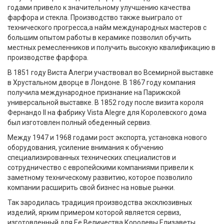
годами привело к значительному улучшению качества
фарфора и стекла. Производство также выиграло от
технического прогресса,а найм международных мастеров с
большим опытом работы в керамике позволил обучить
местных ремесленников и получить высокую квалификацию в
производстве фарфора.
В 1851 году Виста Алегри участвовал во Всемирной выставке
в Хрустальном дворце в Лондоне. В 1867 году компания
получила международное признание на Парижской
универсальной выставке. В 1852 году после визита короля
Фернандо II на фабрику Vista Alegre для Королевского дома
был изготовлен полный обеденный сервиз.
Между 1947 и 1968 годами рост экспорта, установка нового
оборудования, усиление внимания к обучению
специализированных технических специалистов и
сотрудничество с европейскими компаниями привели к
заметному техническому развитию, которое позволило
компании расширить свой бизнес на новые рынки.
Так зародилась традиция производства эксклюзивных
изделий, ярким примером которой является сервиз,
изготовленный для Ее Величества Королевы Елизаветы