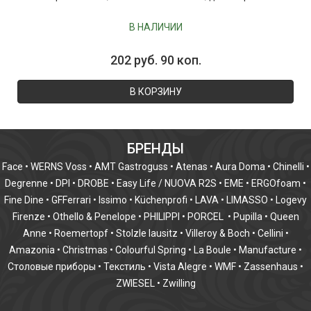
В НАЛИЧИИ
202 руб. 90 коп.
В КОРЗИНУ
БРЕНДЫ
Face
•
WERNS Voss
•
AMT Gastroguss
•
Atenas
•
Aura Doma
•
Chinelli
•
Degrenne
•
DPI
•
DROBE
•
Easy Life / NUOVA R2S
•
EME
•
ERGOfoam
•
Fine Dine
•
GFFerrari
•
Issimo
•
Küchenprofi
•
LAVA
•
LIMASSO
•
Logevy
Firenze
•
Othello & Penelope
•
PHILIPPI
•
PORCEL
•
Pupilla
•
Queen
Anne
•
Roemertopf
•
Stolzle lausitz
•
Villeroy & Boch
•
Cellini
•
Amazonia
•
Christmas
•
Colourful Spring
•
La Boule
•
Manufacture
•
Столовые приборы
•
Текстиль
•
Vista Alegre
•
WMF
•
Zassenhaus
•
ZWIESEL
•
Zwilling