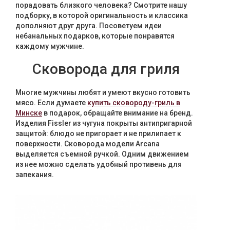
порадовать близкого человека? Смотрите нашу
Текстиль
подборку, в которой оригинальность и классика
дополняют друг друга. Посоветуем идеи
Фарфор
небанальных подарков, которые понравятся
каждому мужчине.
Декор
Сковорода для гриля
Бренды
Многие мужчины любят и умеют вкусно готовить
мясо. Если думаете
купить сковороду-гриль в
Минске
в подарок, обращайте внимание на бренд.
Изделия Fissler из чугуна покрыты антипригарной
защитой: блюдо не пригорает и не прилипает к
поверхности. Сковорода модели Arcana
выделяется съемной ручкой. Одним движением
из нее можно сделать удобный противень для
запекания.