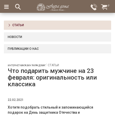
×
0
Вход
Избранное
Салоны
Доставка
Оплата
СТАТЬИ
Подарки
НОВОСТИ
Ароматы
для
ПУБЛИКАЦИИ О НАС
дома
Бар
СТАТЬИ
ИНТЕРНЕТ-МАГАЗИН "АУРА ДОМА"
и
Что подарить мужчине на 23
хрусталь
февраля: оригинальность или
классика
Посуда
Сервировка
22.02.2021
Столовые
Хотите подобрать стильный и запоминающийся
приборы
подарок на День защитника Отечества и