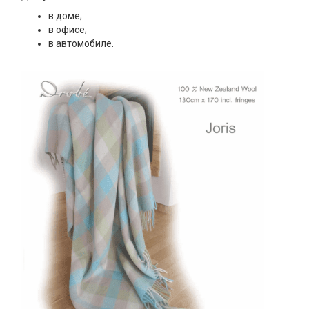
в доме;
в офисе;
в автомобиле.