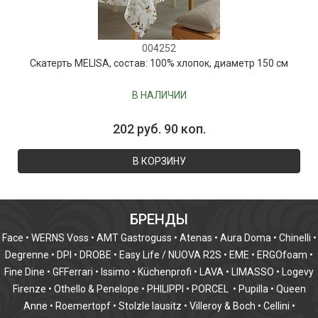
004252
Скатерть MELISA, состав: 100% хлопок, диаметр 150 см
В НАЛИЧИИ
202 руб. 90 коп.
В КОРЗИНУ
БРЕНДЫ
Face
•
WERNS Voss
•
AMT Gastroguss
•
Atenas
•
Aura Doma
•
Chinelli
•
Degrenne
•
DPI
•
DROBE
•
Easy Life / NUOVA R2S
•
EME
•
ERGOfoam
•
Fine Dine
•
GFFerrari
•
Issimo
•
Küchenprofi
•
LAVA
•
LIMASSO
•
Logevy
Firenze
•
Othello & Penelope
•
PHILIPPI
•
PORCEL
•
Pupilla
•
Queen
Anne
•
Roemertopf
•
Stolzle lausitz
•
Villeroy & Boch
•
Cellini
•