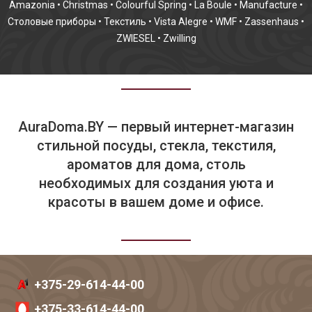
Amazonia
•
Christmas
•
Colourful Spring
•
La Boule
•
Manufacture
•
Столовые приборы
•
Текстиль
•
Vista Alegre
•
WMF
•
Zassenhaus
•
ZWIESEL
•
Zwilling
AuraDoma.BY — первый интернет-магазин
стильной посуды, стекла, текстиля,
ароматов для дома, столь
необходимых для создания уюта и
красоты в вашем доме и офисе.
+375-29-614-44-00
+375-33-614-44-00