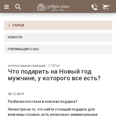
×
0
Вход
Избранное
Салоны
Доставка
Оплата
СТАТЬИ
Подарки
НОВОСТИ
Ароматы
для
ПУБЛИКАЦИИ О НАС
дома
Бар
СТАТЬИ
ИНТЕРНЕТ-МАГАЗИН "АУРА ДОМА"
и
Что подарить на Новый год
хрусталь
мужчине, у которого все есть?
Посуда
28.12.2019
Сервировка
Разбегаются глаза в поисках подарка?
Столовые
Несмотря на то, что найти стоящий подарок для
приборы
мужчины сложно, есть несколько универсальных