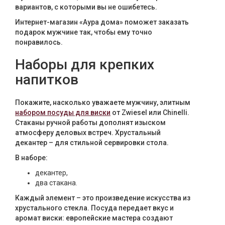
вариантов, с которыми вы не ошибетесь.
Текстиль
Интернет-магазин «Аура дома» поможет заказать
Фарфор
подарок мужчине так, чтобы ему точно
понравилось.
Декор
Наборы для крепких
Бренды
напитков
Покажите, насколько уважаете мужчину, элитным
набором посуды для виски
от Zwiesel или Chinelli.
Стаканы ручной работы дополнят изыском
атмосферу деловых встреч. Хрустальный
декантер – для стильной сервировки стола.
В наборе:
декантер,
два стакана.
Каждый элемент – это произведение искусства из
хрустального стекла. Посуда передает вкус и
аромат виски: европейские мастера создают