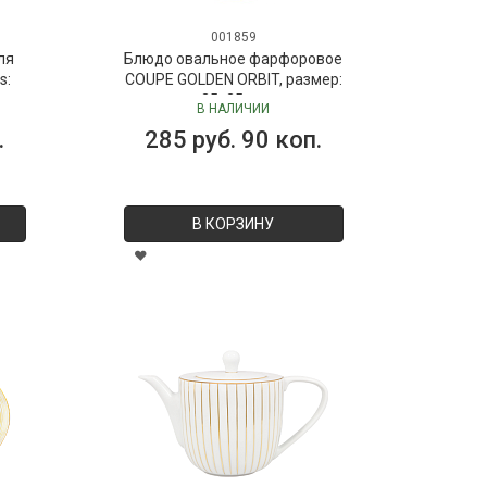
001859
ля
Блюдо овальное фарфоровое
s:
COUPE GOLDEN ORBIT, размер:
 мл
35х25 см
В НАЛИЧИИ
Dr.
.
285 руб. 90 коп.
В КОРЗИНУ