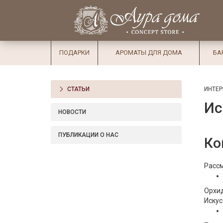
×
Вход
Избранное
Салоны
Доставка
Оплата
ПОДАРКИ
АРОМАТЫ ДЛЯ ДОМА
БА
Подарки
Ароматы
СТАТЬИ
ИНТЕР
для дома
Ис
Бар и
НОВОСТИ
хрусталь
ПУБЛИКАЦИИ О НАС
Ко
Посуда
Сервировка
Рассм
Столовые
приборы
Орхид
Искус
Текстиль