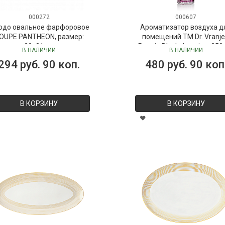
000272
000607
юдо овальное фарфоровое
Ароматизатор воздуха д
OUPE PANTHEON, размер:
помещений ТМ Dr. Vranje
30х21 см
Peonia Black Jasmine, 250
В НАЛИЧИИ
В НАЛИЧИИ
("Пион-Черный жасмин"), 
294 руб. 90 коп.
480 руб. 90 коп
Vranjes
В КОРЗИНУ
В КОРЗИНУ