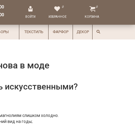
00
0
0
00
ВОЙТИ
ИЗБРАННОЕ
КОРЗИНА
БОРЫ
ТЕКСТИЛЬ
ФАРФОР
ДЕКОР
нова в моде
ь искусственными?
 магнолиям слишком холодно.
ний вид на годы;