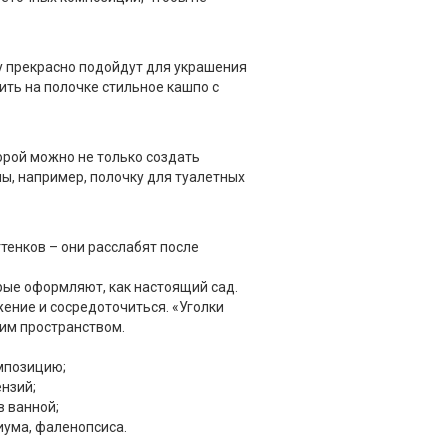
у прекрасно подойдут для украшения
ить на полочке стильное кашпо с
рой можно не только создать
ы, например, полочку для туалетных
тенков – они расслабят после
рые оформляют, как настоящий сад.
ение и сосредоточиться. «Уголки
им пространством.
мпозицию;
нзий;
 ванной;
ума, фаленопсиса.