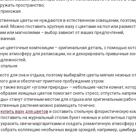
ружать пространство;
прихожая.
ственные цветы не нуждаются в естественном освещении, поэтом
жей. Можно поставить крупную вазу с цветами на пол или размест
ми или магнолиями – выбор зависит от ваших предпочтений;
ванная.
е цветочные композиции – оригинальная деталь, с помощью кото
ную атмосферу для релаксации, но и декорировать привычные зон
адлежностей;
спальня.
есто для сна и отдыха, поэтому выбирайте цветы мягких нежных от
ого дня и обеспечат приятное пробуждение утром.
у также входят «уголки природы» – небольшие части комнат, кото
образие изящных цветов помогает снять стресс, отпустить напряж
ды» станут отличным местом для отдыха или оригинальным рабоч
ственные растения можно размещать точечно:
купить вазу для цветов
и составить стильную флористическую ко
поставить на журнальный столик букет нежных и элегантных горте
украсить свечи маргаритками и создать романтичную атмосферу в
собрать коллекцию необычных видов орхидей, например, цимбиди