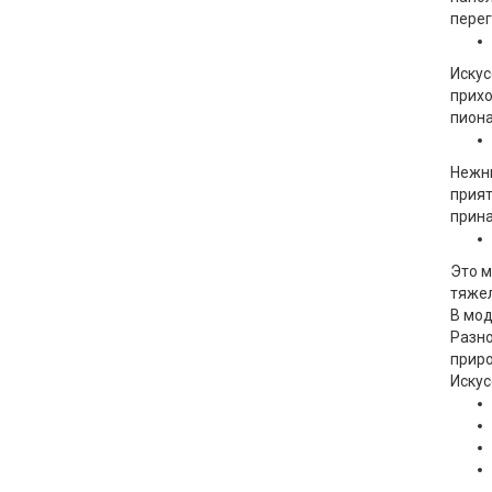
перег
Искус
прихо
пиона
Нежны
прият
прин
Это м
тяжел
В мод
Разно
приро
Искус