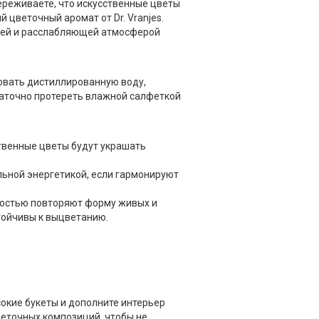
ереживаете, что искусственные цветы
 цветочный аромат от Dr. Vranjes.
щей и расслабляющей атмосферой
овать дистиллированную воду,
таточно протереть влажной салфеткой
твенные цветы будут украшать
ьной энергетикой, если гармонируют
ностью повторяют форму живых и
стойчивы к выцветанию.
окие букеты и дополните интерьер
веточных композиций, чтобы не