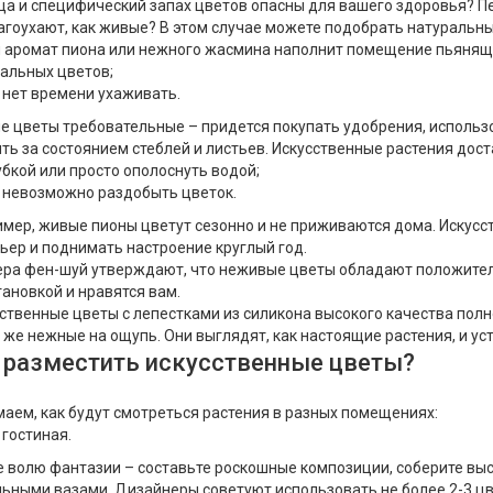
а и специфический запах цветов опасны для вашего здоровья? П
агоухают, как живые? В этом случае можете подобрать натуральный
 аромат пиона или нежного жасмина наполнит помещение пьяня
альных цветов;
нет времени ухаживать.
 цветы требовательные – придется покупать удобрения, использ
ть за состоянием стеблей и листьев. Искусственные растения дос
убкой или просто ополоснуть водой;
невозможно раздобыть цветок.
мер, живые пионы цветут сезонно и не приживаются дома. Искусс
ьер и поднимать настроение круглый год.
ра фен-шуй утверждают, что неживые цветы обладают положител
тановкой и нравятся вам.
ственные цветы с лепестками из силикона высокого качества пол
 же нежные на ощупь. Они выглядят, как настоящие растения, и у
 разместить искусственные цветы?
аем, как будут смотреться растения в разных помещениях:
гостиная.
 волю фантазии – составьте роскошные композиции, соберите выс
ьными вазами. Дизайнеры советуют использовать не более 2-3 ц