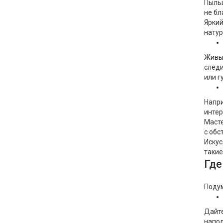
Пыльц
Фарфор
не бл
Яркий
Декор
натур
Бренды
Живые
следи
или г
Напри
интер
Масте
с обс
Искус
такие
Где
Подум
Дайте
напол