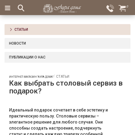
×
0
Вход
Избранное
Салоны
Доставка
Оплата
СТАТЬИ
Подарки
НОВОСТИ
Ароматы
для
ПУБЛИКАЦИИ О НАС
дома
Бар
СТАТЬИ
ИНТЕРНЕТ-МАГАЗИН "АУРА ДОМА"
и
Как выбрать столовый сервиз в
хрусталь
подарок?
Посуда
Идеальный подарок сочетает в себе эстетику и
Сервировка
практическую пользу. Столовые сервизы –
элегантное решение для любого случая. Они
Столовые
способны создать настроение, подчеркнуть
приборы
статус и сделать каждую трапезу особенной.