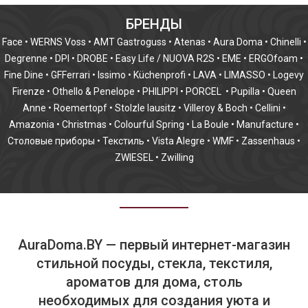
БРЕНДЫ
Face
•
WERNS Voss
•
AMT Gastroguss
•
Atenas
•
Aura Doma
•
Chinelli
•
Degrenne
•
DPI
•
DROBE
•
Easy Life / NUOVA R2S
•
EME
•
ERGOfoam
•
Fine Dine
•
GFFerrari
•
Issimo
•
Küchenprofi
•
LAVA
•
LIMASSO
•
Logevy
Firenze
•
Othello & Penelope
•
PHILIPPI
•
PORCEL
•
Pupilla
•
Queen
Anne
•
Roemertopf
•
Stolzle lausitz
•
Villeroy & Boch
•
Cellini
•
Amazonia
•
Christmas
•
Colourful Spring
•
La Boule
•
Manufacture
•
Столовые приборы
•
Текстиль
•
Vista Alegre
•
WMF
•
Zassenhaus
•
ZWIESEL
•
Zwilling
AuraDoma.BY — первый интернет-магазин
стильной посуды, стекла, текстиля,
ароматов для дома, столь
необходимых для создания уюта и