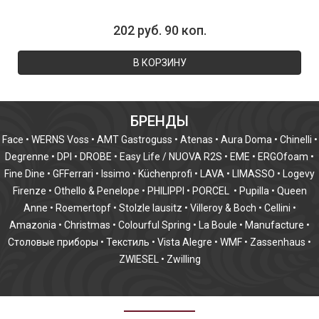
202 руб. 90 коп.
В КОРЗИНУ
БРЕНДЫ
Face
•
WERNS Voss
•
AMT Gastroguss
•
Atenas
•
Aura Doma
•
Chinelli
•
Degrenne
•
DPI
•
DROBE
•
Easy Life / NUOVA R2S
•
EME
•
ERGOfoam
•
Fine Dine
•
GFFerrari
•
Issimo
•
Küchenprofi
•
LAVA
•
LIMASSO
•
Logevy
Firenze
•
Othello & Penelope
•
PHILIPPI
•
PORCEL
•
Pupilla
•
Queen
Anne
•
Roemertopf
•
Stolzle lausitz
•
Villeroy & Boch
•
Cellini
•
Amazonia
•
Christmas
•
Colourful Spring
•
La Boule
•
Manufacture
•
Столовые приборы
•
Текстиль
•
Vista Alegre
•
WMF
•
Zassenhaus
•
ZWIESEL
•
Zwilling