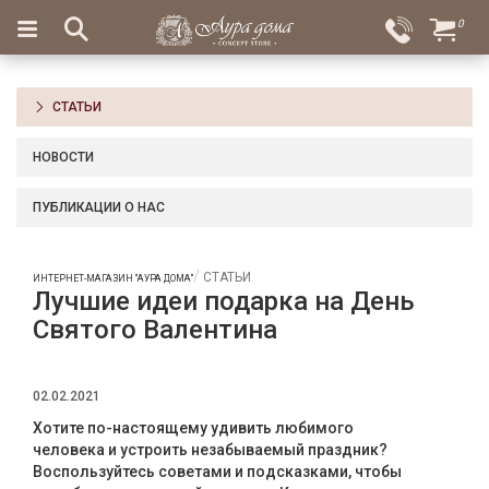
×
0
Вход
Избранное
Салоны
Доставка
Оплата
СТАТЬИ
Подарки
НОВОСТИ
Ароматы
для
ПУБЛИКАЦИИ О НАС
дома
Бар
СТАТЬИ
ИНТЕРНЕТ-МАГАЗИН "АУРА ДОМА"
и
Лучшие идеи подарка на День
хрусталь
Святого Валентина
Посуда
02.02.2021
Сервировка
Хотите по-настоящему удивить любимого
Столовые
человека и устроить незабываемый праздник?
приборы
Воспользуйтесь советами и подсказками, чтобы