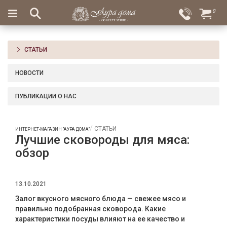
×
0
Вход
Избранное
Салоны
Доставка
Оплата
СТАТЬИ
Подарки
НОВОСТИ
Ароматы
для
ПУБЛИКАЦИИ О НАС
дома
Бар
СТАТЬИ
ИНТЕРНЕТ-МАГАЗИН "АУРА ДОМА"
и
Лучшие сковороды для мяса:
хрусталь
обзор
Посуда
13.10.2021
Сервировка
Залог вкусного мясного блюда — свежее мясо и
Столовые
правильно подобранная сковорода. Какие
приборы
характеристики посуды влияют на ее качество и