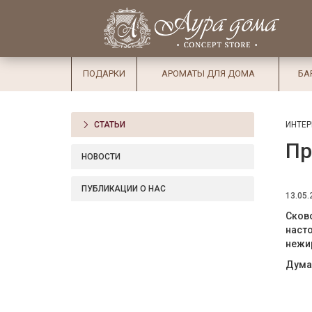
×
Вход
Избранное
Салоны
Доставка
Оплата
ПОДАРКИ
АРОМАТЫ ДЛЯ ДОМА
БА
Подарки
Ароматы
СТАТЬИ
ИНТЕР
для дома
Пр
Бар и
НОВОСТИ
хрусталь
ПУБЛИКАЦИИ О НАС
13.05.
Посуда
Сков
Сервировка
насто
нежир
Столовые
Думае
приборы
Текстиль