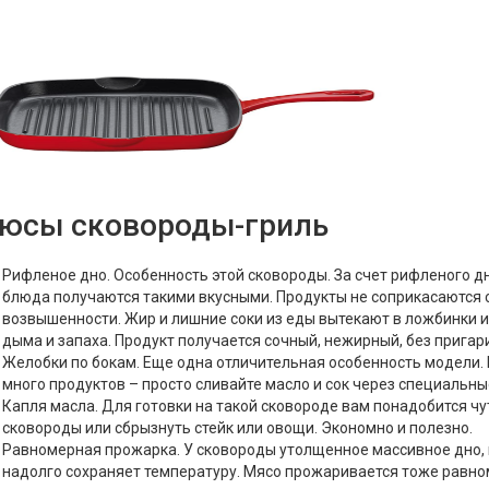
юсы сковороды-гриль
Рифленое дно. Особенность этой сковороды. За счет рифленого д
блюда получаются такими вкусными. Продукты не соприкасаются 
возвышенности. Жир и лишние соки из еды вытекают в ложбинки и 
дыма и запаха. Продукт получается сочный, нежирный, без пригари
Желобки по бокам. Еще одна отличительная особенность модели. 
много продуктов – просто сливайте масло и сок через специальны
Капля масла. Для готовки на такой сковороде вам понадобится чу
сковороды или сбрызнуть стейк или овощи. Экономно и полезно.
Равномерная прожарка. У сковороды утолщенное массивное дно, 
надолго сохраняет температуру. Мясо прожаривается тоже равном