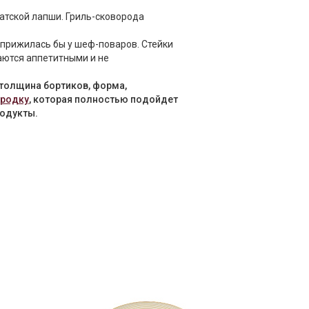
атской лапши. Гриль-сковорода
е прижилась бы у шеф-поваров. Стейки
аются аппетитными и не
 толщина бортиков, форма,
ородку
, которая полностью подойдет
одукты.