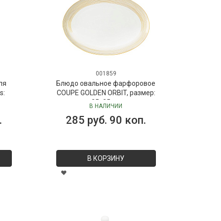
001859
ля
Блюдо овальное фарфоровое
s:
COUPE GOLDEN ORBIT, размер:
 мл
35х25 см
В НАЛИЧИИ
Dr.
.
285 руб. 90 коп.
В КОРЗИНУ