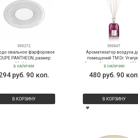
000272
000607
юдо овальное фарфоровое
Ароматизатор воздуха д
OUPE PANTHEON, размер:
помещений ТМ Dr. Vranje
30х21 см
Peonia Black Jasmine, 250
В НАЛИЧИИ
В НАЛИЧИИ
("Пион-Черный жасмин"), 
294 руб. 90 коп.
480 руб. 90 коп
Vranjes
В КОРЗИНУ
В КОРЗИНУ