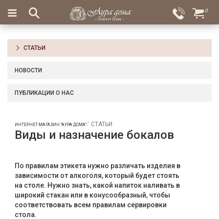
×
0
Вход
Избранное
Салоны
Доставка
Оплата
СТАТЬИ
Подарки
НОВОСТИ
Ароматы
для
ПУБЛИКАЦИИ О НАС
дома
Бар
СТАТЬИ
ИНТЕРНЕТ-МАГАЗИН "АУРА ДОМА"
и
Виды и назначение бокалов
хрусталь
Посуда
По правилам этикета нужно различать изделия в
зависимости от алкоголя, который будет стоять
Сервировка
на столе. Нужно знать, какой напиток наливать в
широкий стакан или в конусообразный, чтобы
Столовые
соответствовать всем правилам сервировки
приборы
стола.