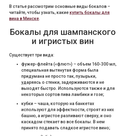
Текстиль
В статье рассмотрим основные виды бокалов –
читайте, чтобы узнать, какие
купить бокалы для
Фарфор
вина в Минске
.
Бокалы для шампанского
Декор
и игристых вин
Бренды
Существует три вида:
фужер-флейта («флют») – объем 160-300 мл,
специальная вытянутая форма была
придумана не просто так, пузырьки,
ударяясь о стенки, задерживаются и не
выходят быстро. Используются также и для
некоторых сортов пива ламбики и гозе;
кубки – чаша, которую на банкетах
используют для эффектности, строят из них
башню, а игристое разливают сверху, и оно
каскадом стекает во все бокалы. В нем
принято подавать сладкое игристое вино;