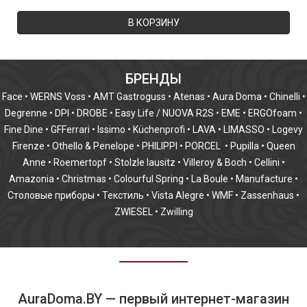
В КОРЗИНУ
БРЕНДЫ
Face
•
WERNS Voss
•
AMT Gastroguss
•
Atenas
•
Aura Doma
•
Chinelli
•
Degrenne
•
DPI
•
DROBE
•
Easy Life / NUOVA R2S
•
EME
•
ERGOfoam
•
Fine Dine
•
GFFerrari
•
Issimo
•
Küchenprofi
•
LAVA
•
LIMASSO
•
Logevy
Firenze
•
Othello & Penelope
•
PHILIPPI
•
PORCEL
•
Pupilla
•
Queen
Anne
•
Roemertopf
•
Stolzle lausitz
•
Villeroy & Boch
•
Cellini
•
Amazonia
•
Christmas
•
Colourful Spring
•
La Boule
•
Manufacture
•
Столовые приборы
•
Текстиль
•
Vista Alegre
•
WMF
•
Zassenhaus
•
ZWIESEL
•
Zwilling
AuraDoma.BY — первый интернет-магазин