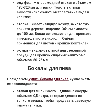
олд фешн – старомодный стакан с объемом
180-320 мл для виски. Толстые стенки
емкости исключают быстрое таяние льда в
напитке;
стопка – имеет изящную ножку, за которую
принято держать изделие. Объем емкости
до 100 мл. Бокал используется для крепкого
и несмешанного алкоголя. Сейчас
применяют для шотов и крепких коктейлей.
рюмка – вид хрустальной или стеклянной
посуды для крепких спиртных напитков с
объемом 50-75 мл.
Бокалы для пива
Прежде чем
купить бокалы для пива
, нужно знать
их разновидности:
стакан для пшеничного – длинные сосуды
объемом 0,5 литра, которые делают из
тонкого стекла, чтобы передавать цветовую
гамму напитка;