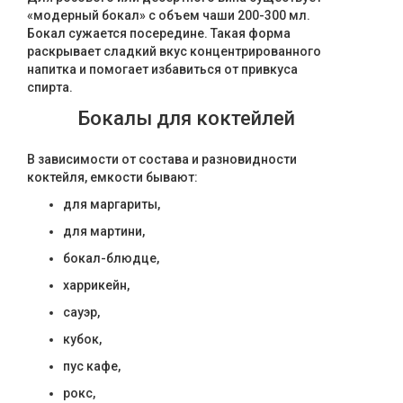
«модерный бокал» с объем чаши 200-300 мл.
Бокал сужается посередине. Такая форма
раскрывает сладкий вкус концентрированного
напитка и помогает избавиться от привкуса
спирта.
Бокалы для коктейлей
В зависимости от состава и разновидности
коктейля, емкости бывают:
для маргариты,
для мартини,
бокал-блюдце,
харрикейн,
сауэр,
кубок,
пус кафе,
рокс,