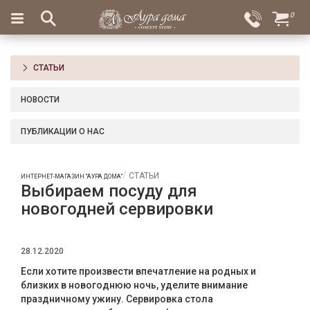
×
0
Вход
Избранное
Салоны
Доставка
Оплата
СТАТЬИ
Подарки
НОВОСТИ
Ароматы
для
ПУБЛИКАЦИИ О НАС
дома
Бар
СТАТЬИ
ИНТЕРНЕТ-МАГАЗИН "АУРА ДОМА"
и
Выбираем посуду для
хрусталь
новогодней сервировки
Посуда
28.12.2020
Сервировка
Если хотите произвести впечатление на родных и
Столовые
близких в новогоднюю ночь, уделите внимание
приборы
праздничному ужину. Сервировка стола