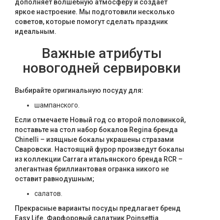
дополняет волшебную атмосферу и создает
Текстиль
яркое настроение. Мы подготовили несколько
советов, которые помогут сделать праздник
Фарфор
идеальным.
Декор
Важные атрибуты
новогодней сервировки
Бренды
Выбирайте оригинальную посуду для:
шампанского.
Если отмечаете Новый год со второй половинкой,
поставьте на стол набор бокалов Regina бренда
Chinelli – изящные бокалы украшены стразами
Сваровски. Настоящий фурор произведут бокалы
из коллекции Carrara итальянского бренда RCR –
элегантная бриллиантовая огранка никого не
оставит равнодушным;
салатов.
Прекрасные варианты посуды предлагает бренд
Easy Life. Фарфоровый салатник Poinsettia