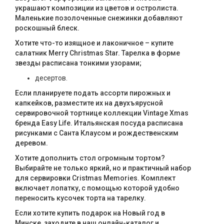
украшают композиции из цветов и остролиста.
Маленькие позолоченные снежинки добавляют
роскошный блеск.
Хотите что-то изящное и лаконичное – купите
салатник Merry Christmas Star. Тарелка в форме
звезды расписана тонкими узорами;
десертов.
Если планируете подать ассорти пирожных и
капкейков, разместите их на двухъярусной
сервировочной тортнице коллекции Vintage Xmas
бренда Easy Life. Итальянская посуда расписана
рисунками с Санта Клаусом и рождественским
деревом.
Хотите дополнить стол огромным тортом?
Выбирайте не только яркий, но и практичный набор
для сервировки Cristmas Memories. Комплект
включает лопатку, с помощью которой удобно
переносить кусочек торта на тарелку.
Если хотите купить подарок на Новый год в
Минске, заходите в наш онлайн-каталог и