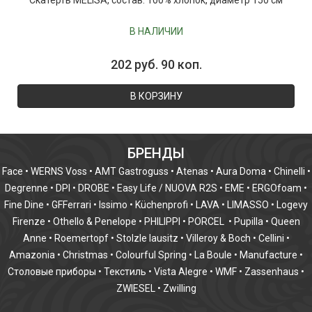
Скатерть MELISA, состав: 100% хлопок, диаметр 150 см
В НАЛИЧИИ
202 руб. 90 коп.
В КОРЗИНУ
БРЕНДЫ
Face
•
WERNS Voss
•
AMT Gastroguss
•
Atenas
•
Aura Doma
•
Chinelli
•
Degrenne
•
DPI
•
DROBE
•
Easy Life / NUOVA R2S
•
EME
•
ERGOfoam
•
Fine Dine
•
GFFerrari
•
Issimo
•
Küchenprofi
•
LAVA
•
LIMASSO
•
Logevy
Firenze
•
Othello & Penelope
•
PHILIPPI
•
PORCEL
•
Pupilla
•
Queen
Anne
•
Roemertopf
•
Stolzle lausitz
•
Villeroy & Boch
•
Cellini
•
Amazonia
•
Christmas
•
Colourful Spring
•
La Boule
•
Manufacture
•
Столовые приборы
•
Текстиль
•
Vista Alegre
•
WMF
•
Zassenhaus
•
ZWIESEL
•
Zwilling