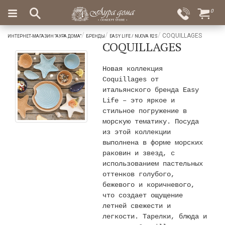
×
0
Вход
Избранное
COQUILLAGES
ИНТЕРНЕТ-МАГАЗИН "АУРА ДОМА"
БРЕНДЫ
EASY LIFE / NUOVA R2S
COQUILLAGES
Салоны
Доставка
Оплата
Подарки
Новая коллекция
Coquillages от
Ароматы
итальянского бренда Easy
для
Life – это яркое и
дома
стильное погружение в
морскую тематику. Посуда
Бар
из этой коллекции
и
выполнена в форме морских
хрусталь
раковин и звезд, с
Посуда
использованием пастельных
оттенков голубого,
Сервировка
бежевого и коричневого,
что создает ощущение
Столовые
летней свежести и
приборы
легкости. Тарелки, блюда и