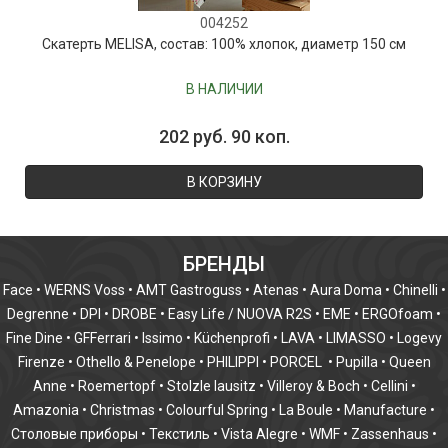
004252
Скатерть MELISA, состав: 100% хлопок, диаметр 150 см
В НАЛИЧИИ
202 руб. 90 коп.
В КОРЗИНУ
БРЕНДЫ
Face
•
WERNS Voss
•
AMT Gastroguss
•
Atenas
•
Aura Doma
•
Chinelli
•
Degrenne
•
DPI
•
DROBE
•
Easy Life / NUOVA R2S
•
EME
•
ERGOfoam
•
Fine Dine
•
GFFerrari
•
Issimo
•
Küchenprofi
•
LAVA
•
LIMASSO
•
Logevy
Firenze
•
Othello & Penelope
•
PHILIPPI
•
PORCEL
•
Pupilla
•
Queen
Anne
•
Roemertopf
•
Stolzle lausitz
•
Villeroy & Boch
•
Cellini
•
Amazonia
•
Christmas
•
Colourful Spring
•
La Boule
•
Manufacture
•
Столовые приборы
•
Текстиль
•
Vista Alegre
•
WMF
•
Zassenhaus
•