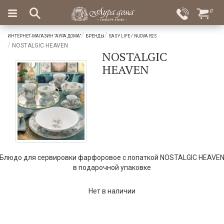
×
0
Вход
Избранное
ИНТЕРНЕТ-МАГАЗИН "АУРА ДОМА"
БРЕНДЫ
EASY LIFE / NUOVA R2S
Салоны
Доставка
Оплата
NOSTALGIC HEAVEN
NOSTALGIC
Подарки
HEAVEN
Ароматы
для
дома
Бар
и
хрусталь
Блюдо для сервировки фарфоровое с лопаткой NOSTALGIC HEAVE
Посуда
в подарочной упаковке
Сервировка
Нет в наличии
Столовые
приборы