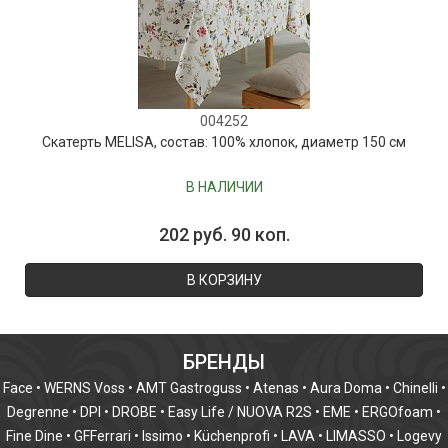
004252
Скатерть MELISA, состав: 100% хлопок, диаметр 150 см
В НАЛИЧИИ
202 руб. 90 коп.
В КОРЗИНУ
БРЕНДЫ
Face
•
WERNS Voss
•
AMT Gastroguss
•
Atenas
•
Aura Doma
•
Chinelli
•
Degrenne
•
DPI
•
DROBE
•
Easy Life / NUOVA R2S
•
EME
•
ERGOfoam
•
Fine Dine
•
GFFerrari
•
Issimo
•
Küchenprofi
•
LAVA
•
LIMASSO
•
Logevy