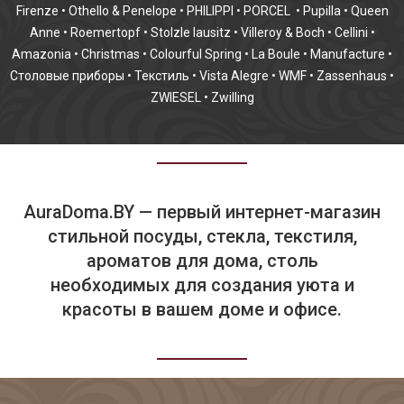
Firenze
•
Othello & Penelope
•
PHILIPPI
•
PORCEL
•
Pupilla
•
Queen
Anne
•
Roemertopf
•
Stolzle lausitz
•
Villeroy & Boch
•
Cellini
•
Amazonia
•
Christmas
•
Colourful Spring
•
La Boule
•
Manufacture
•
Столовые приборы
•
Текстиль
•
Vista Alegre
•
WMF
•
Zassenhaus
•
ZWIESEL
•
Zwilling
AuraDoma.BY — первый интернет-магазин
стильной посуды, стекла, текстиля,
ароматов для дома, столь
необходимых для создания уюта и
красоты в вашем доме и офисе.