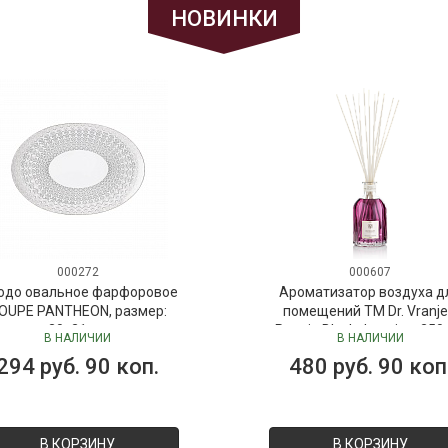
НОВИНКИ
000272
000607
юдо овальное фарфоровое
Ароматизатор воздуха д
OUPE PANTHEON, размер:
помещений ТМ Dr. Vranje
30х21 см
Peonia Black Jasmine, 250
В НАЛИЧИИ
В НАЛИЧИИ
("Пион-Черный жасмин"), 
294 руб. 90 коп.
480 руб. 90 коп
Vranjes
В КОРЗИНУ
В КОРЗИНУ