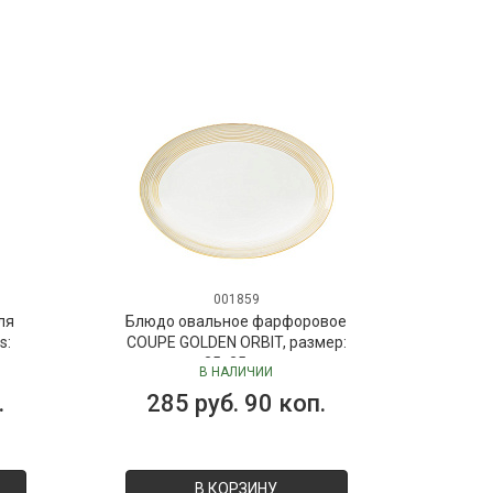
001859
ля
Блюдо овальное фарфоровое
s:
COUPE GOLDEN ORBIT, размер:
 мл
35х25 см
В НАЛИЧИИ
Dr.
.
285 руб. 90 коп.
В КОРЗИНУ