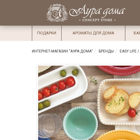
×
Вход
Избранное
Салоны
Доставка
Оплата
ПОДАРКИ
АРОМАТЫ ДЛЯ ДОМА
БА
Подарки
Ароматы
ИНТЕРНЕТ-МАГАЗИН "АУРА ДОМА"
БРЕНДЫ
EASY LIFE 
для дома
Бар и
хрусталь
Посуда
Сервировка
Столовые
приборы
Текстиль